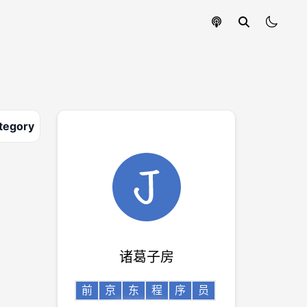
tegory
诸葛子房
前
京
东
程
序
员